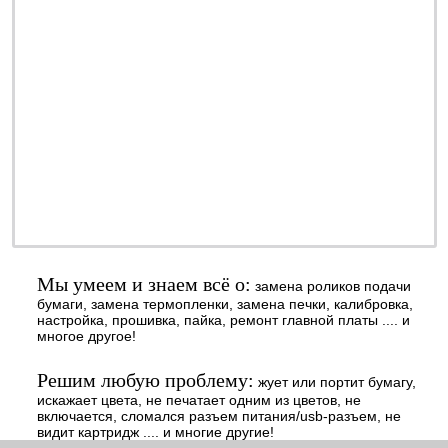
ремонт - качественно
обслуживание - недорого
профилактика - быстро
заправка - регулярно
ОТ 990 РУБ.
наличными или
безналичными - решать
Вам
Мы умеем и знаем всё о:
замена роликов подачи
бумаги, замена термопленки, замена печки, калибровка,
настройка, прошивка, пайка, ремонт главной платы .... и
многое другое!
Решим любую проблему:
жует или портит бумагу,
искажает цвета, не печатает одним из цветов, не
включается, сломался разъем питания/usb-разъем, не
видит картридж .... и многие другие!