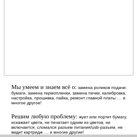
ремонт - качественно
обслуживание - недорого
профилактика - быстро
заправка - регулярно
ОТ 990 РУБ.
наличными или
безналичными - решать
Вам
Мы умеем и знаем всё о:
замена роликов подачи
бумаги, замена термопленки, замена печки, калибровка,
настройка, прошивка, пайка, ремонт главной платы .... и
многое другое!
Решим любую проблему:
жует или портит бумагу,
искажает цвета, не печатает одним из цветов, не
включается, сломался разъем питания/usb-разъем, не
видит картридж .... и многие другие!