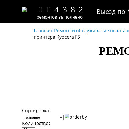
0
0
4
3
8
2
Выезд по 
ремонтов выполнено
Главная
Ремонт и обслуживание печата
принтера Kyocera FS
РЕМО
Сортировка:
Количество: