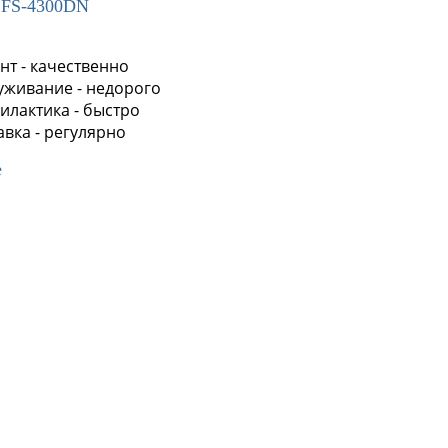
нт - качественно
уживание - недорого
илактика - быстро
авка - регулярно
е