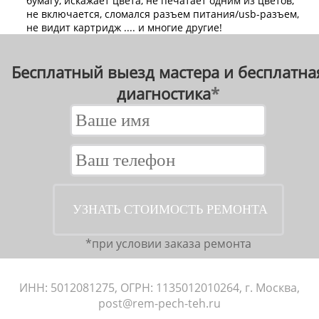
бумагу, искажает цвета, не печатает одним из цветов,
не включается, сломался разъем питания/usb-разъем,
не видит картридж .... и многие другие!
Бесплатный выезд мастера и бесплатная
диагностика
*
*при условии заказа ремонта
ИНН: 5012081275, ОГРН: 1135012010264, г. Москва,
post@rem-pech-teh.ru