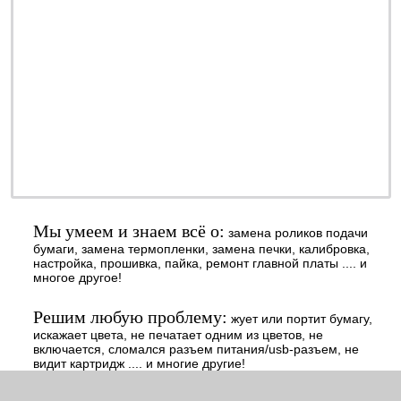
обслуживание - недорого
профилактика - быстро
заправка - регулярно
ОТ 990 РУБ.
наличными или
безналичными - решать
Вам
Мы умеем и знаем всё о:
замена роликов подачи
бумаги, замена термопленки, замена печки, калибровка,
настройка, прошивка, пайка, ремонт главной платы .... и
многое другое!
Решим любую проблему:
жует или портит бумагу,
искажает цвета, не печатает одним из цветов, не
включается, сломался разъем питания/usb-разъем, не
видит картридж .... и многие другие!