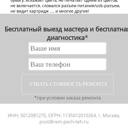
бумагу, искажает цвета, не печатает одним из цветов,
не включается, сломался разъем питания/usb-разъем,
не видит картридж .... и многие другие!
Бесплатный выезд мастера и бесплатная
диагностика
*
*при условии заказа ремонта
ИНН: 5012081275, ОГРН: 1135012010264, г. Москва,
post@rem-pech-teh.ru