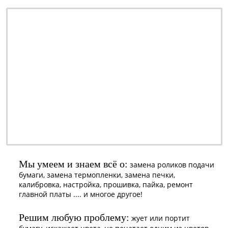
ремонт - качественно
обслуживание - недорого
профилактика - быстро
заправка - регулярно
ОТ 990 РУБ.
наличными или
безналичными -
решать Вам
Мы умеем и знаем всё о:
замена роликов подачи
бумаги, замена термопленки, замена печки,
калибровка, настройка, прошивка, пайка, ремонт
главной платы .... и многое другое!
Решим любую проблему:
жует или портит