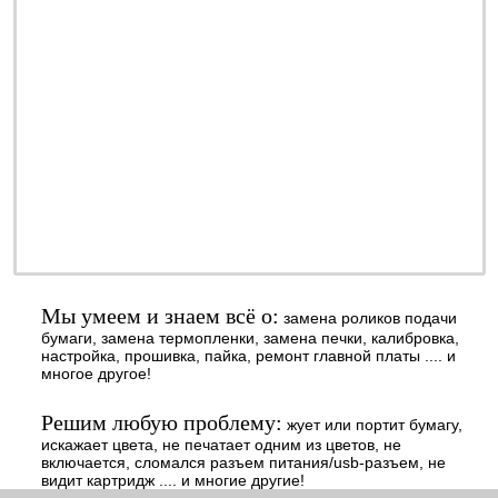
ремонт - качественно
обслуживание - недорого
профилактика - быстро
заправка - регулярно
ОТ 990 РУБ.
наличными или
безналичными - решать
Вам
Мы умеем и знаем всё о:
замена роликов подачи
бумаги, замена термопленки, замена печки, калибровка,
настройка, прошивка, пайка, ремонт главной платы .... и
многое другое!
Решим любую проблему:
жует или портит бумагу,
искажает цвета, не печатает одним из цветов, не
включается, сломался разъем питания/usb-разъем, не
видит картридж .... и многие другие!