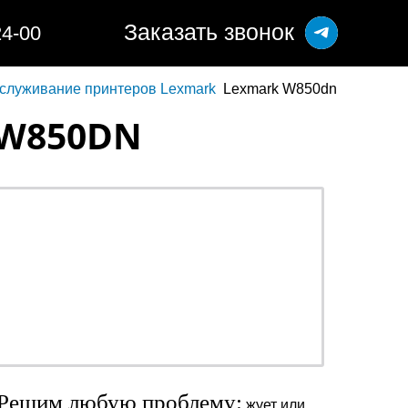
Заказать звонок
24-00
бслуживание принтеров Lexmark
Lexmark W850dn
 W850DN
ОТ 990 РУБ.
о
наличными или
безналичными -
решать Вам
Решим любую проблему:
жует или