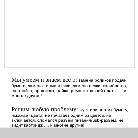
обслуживание - недорого
профилактика - быстро
заправка - регулярно
ОТ 990 РУБ.
наличными или
безналичными - решать
Вам
Мы умеем и знаем всё о:
замена роликов подачи
бумаги, замена термопленки, замена печки, калибровка,
настройка, прошивка, пайка, ремонт главной платы .... и
многое другое!
Решим любую проблему:
жует или портит бумагу,
искажает цвета, не печатает одним из цветов, не
включается, сломался разъем питания/usb-разъем, не
видит картридж .... и многие другие!