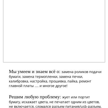
ремонт - качественно
обслуживание - недорого
профилактика - быстро
заправка - регулярно
ОТ 990 РУБ.
наличными или
безналичными -
решать Вам
Мы умеем и знаем всё о:
замена роликов подачи
бумаги, замена термопленки, замена печки,
калибровка, настройка, прошивка, пайка, ремонт
главной платы .... и многое другое!
Решим любую проблему:
жует или портит
бумагу, искажает цвета, не печатает одним из цветов,
не включается, сломался разъем питания/usb-разъем,