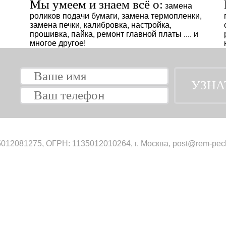
Мы умеем и знаем всё о:
замена
роликов подачи бумаги, замена термопленки,
замена печки, калибровка, настройка,
прошивка, пайка, ремонт главной платы .... и
многое другое!
012081275, ОГРН: 1135012010264, г. Москва, post@rem-pech