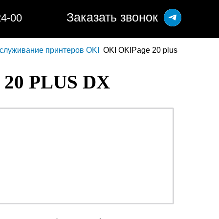
Заказать звонок
24-00
бслуживание принтеров OKI
OKI OKIPage 20 plus
20 PLUS DX
ОТ 990 РУБ.
о
наличными или
безналичными -
решать Вам