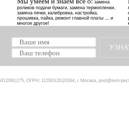
Мы умеем и знаем всё о:
замена
роликов подачи бумаги, замена термопленки,
замена печки, калибровка, настройка,
прошивка, пайка, ремонт главной платы .... и
многое другое!
012081275, ОГРН: 1135012010264, г. Москва, post@rem-pech