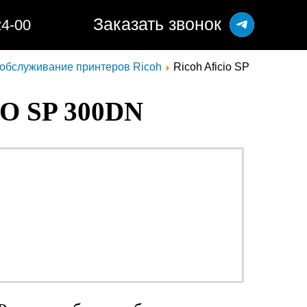
Заказать звонок
24-00
 обслуживание принтеров Ricoh
Ricoh Aficio SP
 SP 300DN
ОТ 990 РУБ.
о
наличными или
безналичными -
решать Вам