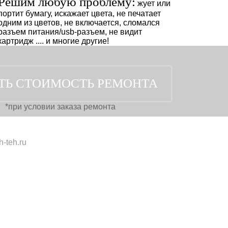
Решим любую проблему:
жует или
портит бумагу, искажает цвета, не печатает
одним из цветов, не включается, сломался
разъем питания/usb-разъем, не видит
картридж .... и многие другие!
*при условии заказа ремонта
-teh.ru