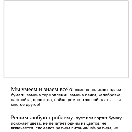
ремонт - качественно
обслуживание - недорого
профилактика - быстро
заправка - регулярно
ОТ 990 РУБ.
наличными или
безналичными - решать
Вам
Мы умеем и знаем всё о:
замена роликов подачи
бумаги, замена термопленки, замена печки, калибровка,
настройка, прошивка, пайка, ремонт главной платы .... и
многое другое!
Решим любую проблему:
жует или портит бумагу,
искажает цвета, не печатает одним из цветов, не
включается, сломался разъем питания/usb-разъем, не