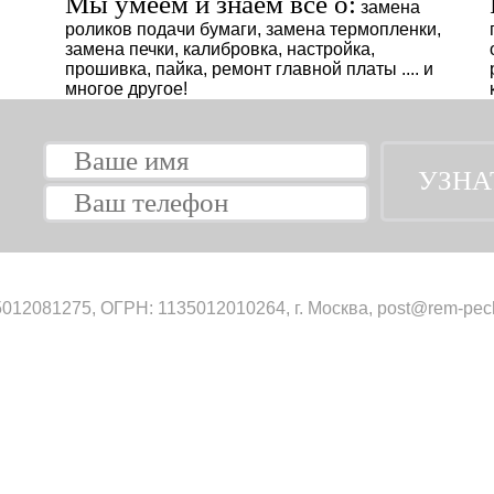
Мы умеем и знаем всё о:
замена
роликов подачи бумаги, замена термопленки,
замена печки, калибровка, настройка,
прошивка, пайка, ремонт главной платы .... и
многое другое!
012081275, ОГРН: 1135012010264, г. Москва, post@rem-pech