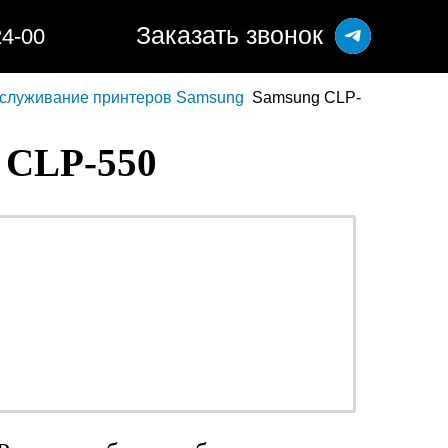
Заказать звонок
24-00
бслуживание принтеров Samsung
Samsung CLP-
CLP-550
ОТ 990 РУБ.
ого
наличными или
о
безналичными -
решать Вам