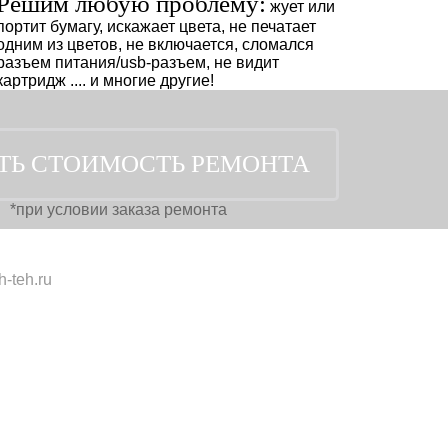
Решим любую проблему:
жует или
портит бумагу, искажает цвета, не печатает
одним из цветов, не включается, сломался
разъем питания/usb-разъем, не видит
картридж .... и многие другие!
*при условии заказа ремонта
-teh.ru