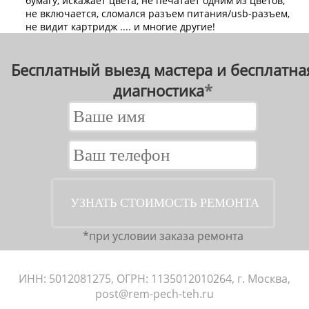
бумагу, искажает цвета, не печатает одним из цветов,
не включается, сломался разъем питания/usb-разъем,
не видит картридж .... и многие другие!
Бесплатный выезд мастера и бесплатная
диагностика
*
*при условии заказа ремонта
ИНН: 5012081275, ОГРН: 1135012010264, г. Москва,
post@rem-pech-teh.ru