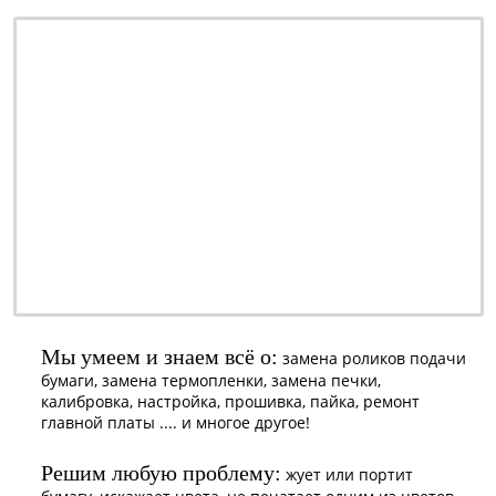
ремонт - качественно
обслуживание - недорого
профилактика - быстро
заправка - регулярно
ОТ 990 РУБ.
наличными или
безналичными -
решать Вам
Мы умеем и знаем всё о:
замена роликов подачи
бумаги, замена термопленки, замена печки,
калибровка, настройка, прошивка, пайка, ремонт
главной платы .... и многое другое!
Решим любую проблему:
жует или портит