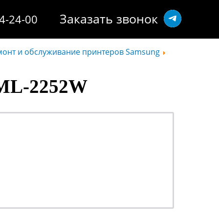
Заказать звонок
14-24-00
монт и обслуживание принтеров Samsung
ML-2252W
ОТ 990 РУБ.
о
наличными или
безналичными -
решать Вам