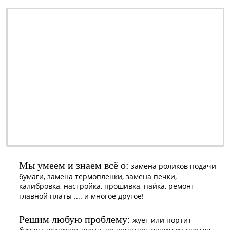
ремонт - качественно
обслуживание - недорого
профилактика - быстро
заправка - регулярно
ОТ 990 РУБ.
наличными или
безналичными -
решать Вам
Мы умеем и знаем всё о:
замена роликов подачи
бумаги, замена термопленки, замена печки,
калибровка, настройка, прошивка, пайка, ремонт
главной платы .... и многое другое!
Решим любую проблему:
жует или портит