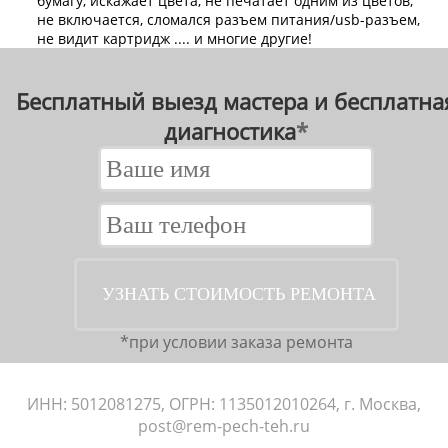
бумагу, искажает цвета, не печатает одним из цветов,
не включается, сломался разъем питания/usb-разъем,
не видит картридж .... и многие другие!
Бесплатный выезд мастера и бесплатная
диагностика
*
*при условии заказа ремонта
ИНН: 5012081275, ОГРН: 1135012010264, г. Москва,
post@rem-pech-teh.ru