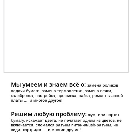
ремонт - качественно
обслуживание - недорого
профилактика - быстро
заправка - регулярно
ОТ 990 РУБ.
наличными или
безналичными - решать
Вам
Мы умеем и знаем всё о:
замена роликов
подачи бумаги, замена термопленки, замена печки,
калибровка, настройка, прошивка, пайка, ремонт главной
платы .... и многое другое!
Решим любую проблему:
жует или портит
бумагу, искажает цвета, не печатает одним из цветов, не
включается, сломался разъем питания/usb-разъем, не
видит картридж .... и многие другие!