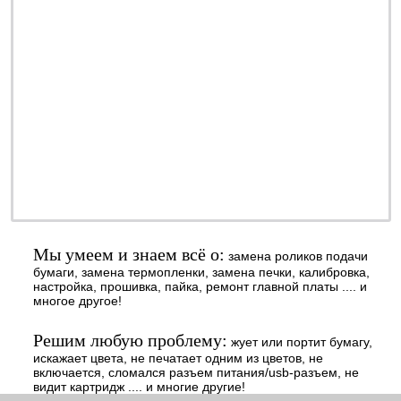
ремонт - качественно
обслуживание - недорого
профилактика - быстро
заправка - регулярно
ОТ 990 РУБ.
наличными или
безналичными - решать
Вам
Мы умеем и знаем всё о:
замена роликов подачи
бумаги, замена термопленки, замена печки, калибровка,
настройка, прошивка, пайка, ремонт главной платы .... и
многое другое!
Решим любую проблему:
жует или портит бумагу,
искажает цвета, не печатает одним из цветов, не
включается, сломался разъем питания/usb-разъем, не
видит картридж .... и многие другие!